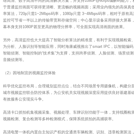
络高清、数字高清不同的高清解决方案，并支持1080P@60fps编解码能力，
于普通监控画面可获得更清晰、更流畅的视频画面；采用业内领先的高保真
率算法，720p只需1~2Mbps码率，1080p只需 3~4Mbps码率，相对于原有
监控可节省一半以上的传输带宽和存储空间；中心显示设备采用拼接大屏幕
幕本身支持1080P甚至更高的物理分辨率，可全面实现高清画面的效果。
另外，高清监控也大大提高了智能分析算法的精准度，有利于实现视频检索
为分析、人脸识别等智能应用，同时海康威视推出了smart IPC，以智能编码
智能侦测、智能控制的“技术集”为支撑，支持跨界侦测、人脸侦测、场景侦测
音频侦测等。
（2）因地制宜的视频监控体验
科学优化监控布局，合理规划监控点位，结合不同场景专用摄像机，构建分
城市视频监控联合防控体系，为公安机关实现视频深度应用提供良好基建基
有效服务公安现实斗争。
高清卡口抓拍机集视频采集、视频处理、车牌识别功能于一体，支持线圈检
视频检测、复合检测等多种检测模式，保障系统抓拍的高捕获率。
高清电警一体机内置自主知识产权的交通类车辆检测、识别、违章检测算法