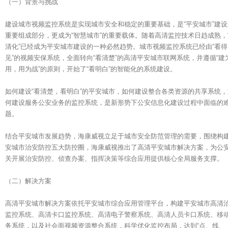
（一）背景与挑战
建设城市视频监控系统是实现城市安全和稳定的重要基础，是“平安城市”建设
重要组成部分，更成为“智慧城市”的重要载体。随着高清监控技术日趋成熟，
清化”已经成为平安城市建设的一种必然趋势。城市视频监控系统已经由“看得
见”的视频安保系统，全面转向“看清楚”的高清平安城市联网系统，并遵循“建
用，用为战”的原则，开始了“看明白”的智能化的系统建设。
如何建设“看清楚，看明白”的平安城市，如何建设整合各类资源的共享系统，
何建设服务公安业务的监控系统，是新形势下公安信息化建设过程中面临的
题。
结合平安城市发展趋势，海康威视立足于城市安全防范管理的需要，围绕构
安城市治安防控五大防控圈，海康威视推出了高清平安城市解决方案，为公
关开展治安防控、侦查办案、指挥决策等综合应用提供核心全局服务支撑。
（二）解决方案
高清平安城市解决方案依托平安城市综合应用管理平台，构建平安城市高清
监控系统、高清卡口监控系统、高清电子警察系统、高清人员卡口系统、移
务系统，以及社会面视频资源整合系统，科学优化监控布局，达到“点、线、