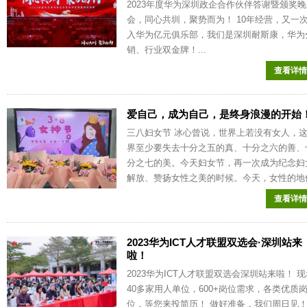
2023年度华为深圳政企合作伙伴答谢暨颁奖晚
会，同心共圳，聚势而为！ 10年经营，又一
入华为亿元俱乐部，我们是深圳耐斯康，华为
销、行业双金牌！...
查看详情
爱自己，成为自己，是终身浪漫的开始
三八妇女节 冰心曾说，世界上若没有女人，
界至少要失去十分之五的真、十分之六的善、
分之七的美。今天妇女节，再一次成为纪念妇
解放、赞扬女性之美的时候。今天，女性的地位.
查看详情
2023华为ICT人才联盟双选会·深圳站来
啦！
2023华为ICT人才联盟双选会深圳站来啦！ 
40多家用人单位，600+岗位需求，各类优质
位，等您来投简历！ 做好准备，我们周日见！