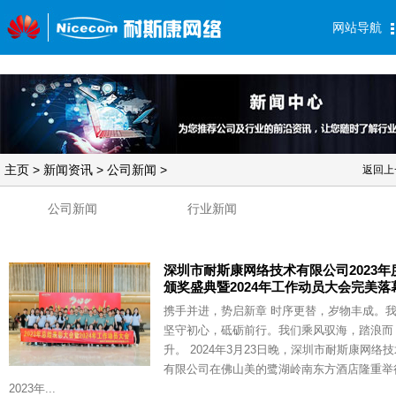
网站导航
主页
>
新闻资讯
>
公司新闻
>
返回上
公司新闻
行业新闻
深圳市耐斯康网络技术有限公司2023年
颁奖盛典暨2024年工作动员大会完美落
携手并进，势启新章 时序更替，岁物丰成。
坚守初心，砥砺前行。我们乘风驭海，踏浪而
升。 2024年3月23日晚，深圳市耐斯康网络
有限公司在佛山美的鹭湖岭南东方酒店隆重举
2023年...